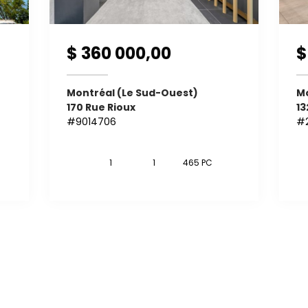
$ 360 000,00
$
Montréal (Le Sud-Ouest)
Mo
170 Rue Rioux
13
#9014706
#2
1
1
465 PC