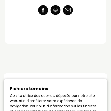
Taux du jour
Fichiers témoins
Ce site utilise des cookies, déposés par notre site
Terme 1 an
4.89%
web, afin d’améliorer votre expérience de
navigation. Pour plus d’information sur les finalités
Terme 3 ans
4.09%