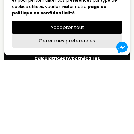
et pour personnaliser vos préférences par type de
cookies utilisés, veuillez visiter notre
page de
5 ans fermé
4.09%
politique de confidentialité
.
Taux variable
3.75%
Accepter tout
*Sujet à changement sans préavis
Gérer mes préférences
Calculatrices hypothécaires