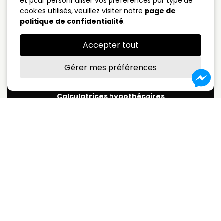
et pour personnaliser vos préférences par type de
cookies utilisés, veuillez visiter notre
page de
5 ans fermé
4.09%
politique de confidentialité
.
Taux variable
3.75%
Accepter tout
*Sujet à changement sans préavis
Gérer mes préférences
Calculatrices hypothécaires