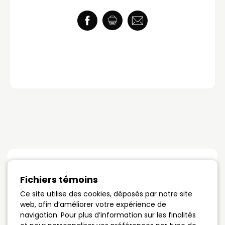
Taux du jour
Fichiers témoins
Ce site utilise des cookies, déposés par notre site
Terme 1 an
4.89%
web, afin d’améliorer votre expérience de
navigation. Pour plus d’information sur les finalités
Terme 3 ans
4.09%