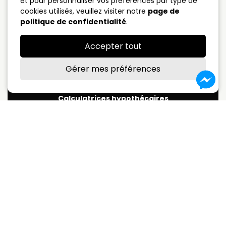
et pour personnaliser vos préférences par type de
cookies utilisés, veuillez visiter notre
page de
5 ans fermé
4.09%
politique de confidentialité
.
Taux variable
3.75%
Accepter tout
*Sujet à changement sans préavis
Gérer mes préférences
Calculatrices hypothécaires