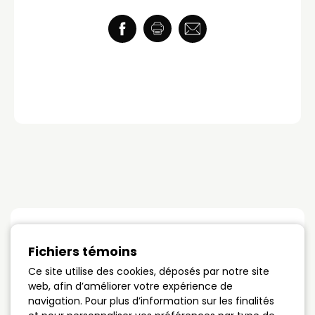
Taux du jour
Fichiers témoins
Ce site utilise des cookies, déposés par notre site
Terme 1 an
4.89%
web, afin d’améliorer votre expérience de
navigation. Pour plus d’information sur les finalités
Terme 3 ans
4.09%